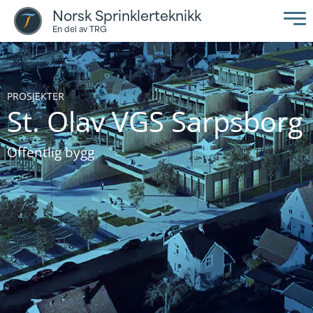
Norsk Sprinklerteknikk
En del av TRG
PROSJEKTER
St. Olav VGS Sarpsborg
Offentlig bygg