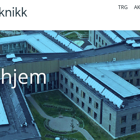
TRG
A
knikk
ehjem