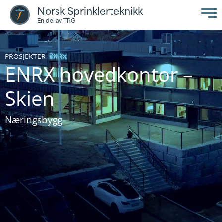
Norsk Sprinklerteknikk
En del av TRG
PROSJEKTER
ENRX hovedkontor –
Skien
Næringsbygg