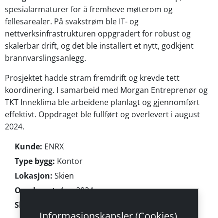
spesialarmaturer for å fremheve møterom og
fellesarealer. På svakstrøm ble IT- og
nettverksinfrastrukturen oppgradert for robust og
skalerbar drift, og det ble installert et nytt, godkjent
brannvarslingsanlegg.
Prosjektet hadde stram fremdrift og krevde tett
koordinering. I samarbeid med Morgan Entreprenør og
TKT Inneklima ble arbeidene planlagt og gjennomført
effektivt. Oppdraget ble fullført og overlevert i august
2024.
Kunde:
ENRX
Type bygg:
Kontor
Lokasjon:
Skien
Overlevert:
Aug 2024
Skala:
ca. 950 m²
Informasjonskapsler (Cookies)