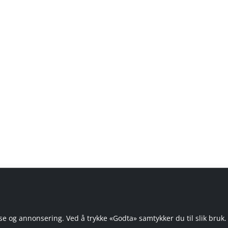
e og annonsering. Ved å trykke «Godta» samtykker du til slik bruk.