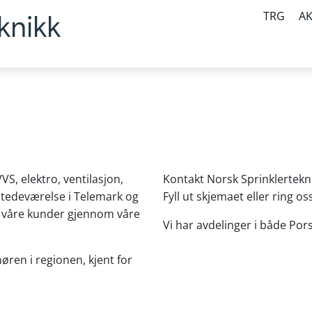
TRG
A
knikk
VS, elektro, ventilasjon,
Kontakt Norsk Sprinklertekni
stedeværelse i Telemark og
Fyll ut skjemaet eller ring os
or våre kunder gjennom våre
Vi har avdelinger i både Po
øren i regionen, kjent for